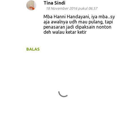
Tina Sindi
e
18 November 2016 pukul 06.57
n
Mba Hanni Handayani, iya mba...sy
aja awalnya udh mau pulang, tapi
t
penasaran jadi dipaksain nonton
a
deh walau ketar ketir
r
BALAS