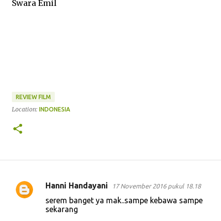
Swara Emil
REVIEW FILM
Location:
INDONESIA
Hanni Handayani
17 November 2016 pukul 18.18
K
serem banget ya mak..sampe kebawa sampe
o
sekarang
m