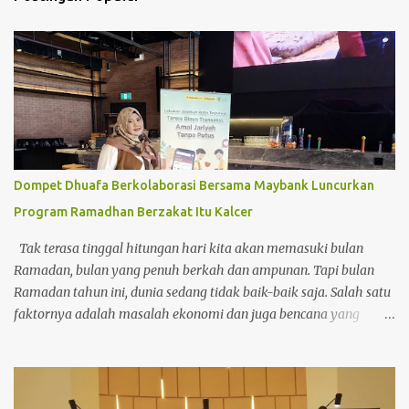
Dompet Dhuafa Berkolaborasi Bersama Maybank Luncurkan
Program Ramadhan Berzakat Itu Kalcer
Tak terasa tinggal hitungan hari kita akan memasuki bulan
Ramadan, bulan yang penuh berkah dan ampunan. Tapi bulan
Ramadan tahun ini, dunia sedang tidak baik-baik saja. Salah satu
faktornya adalah masalah ekonomi dan juga bencana yang
terjadi di akhir tahun 2025. Terutama Bencana Alam di Negeri
Tercinta. Bencana banjir dan juga tanah longsor di Aceh,
Sumatera Utara dan Sumatera Barat. Hati langsung trenyuh
ketika melihat saudara kita terkena bencana. Bagaimana tidak