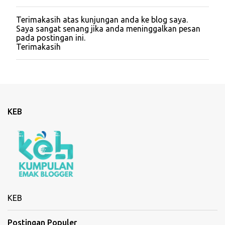
Terimakasih atas kunjungan anda ke blog saya.
P
Saya sangat senang jika anda meninggalkan pesan
o
pada postingan ini.
s
Terimakasih
t
i
n
g
K
o
m
KEB
e
n
t
a
r
KEB
Postingan Populer