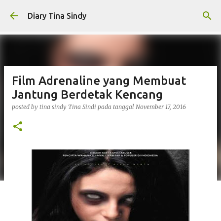
Langsung ke konten utama
Diary Tina Sindy
Film Adrenaline yang Membuat
Jantung Berdetak Kencang
posted by tina sindy
Tina Sindi
pada tanggal
November 17, 2016