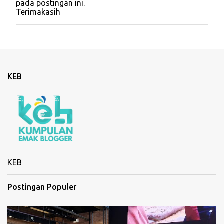
pada postingan ini.
s
Terimakasih
t
i
n
g
K
o
m
KEB
e
n
t
a
r
KEB
Postingan Populer