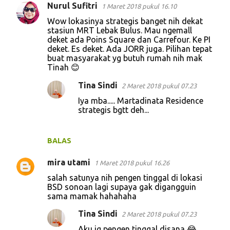
Nurul Sufitri
1 Maret 2018 pukul 16.10
Wow lokasinya strategis banget nih dekat
stasiun MRT Lebak Bulus. Mau ngemall
deket ada Poins Square dan Carrefour. Ke PI
deket. Es deket. Ada JORR juga. Pilihan tepat
buat masyarakat yg butuh rumah nih mak
Tinah 😊
Tina Sindi
2 Maret 2018 pukul 07.23
Iya mba..... Martadinata Residence
strategis bgtt deh...
BALAS
mira utami
1 Maret 2018 pukul 16.26
salah satunya nih pengen tinggal di lokasi
BSD sonoan lagi supaya gak digangguin
sama mamak hahahaha
Tina Sindi
2 Maret 2018 pukul 07.23
Aku jg pengen tinggal disana 😂