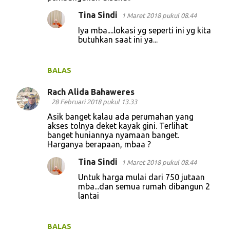
n
Tina Sindi
1 Maret 2018 pukul 08.44
t
Iya mba....lokasi yg seperti ini yg kita
a
butuhkan saat ini ya...
r
BALAS
Rach Alida Bahaweres
28 Februari 2018 pukul 13.33
Asik banget kalau ada perumahan yang
akses tolnya deket kayak gini. Terlihat
banget huniannya nyamaan banget.
Harganya berapaan, mbaa ?
Tina Sindi
1 Maret 2018 pukul 08.44
Untuk harga mulai dari 750 jutaan
mba...dan semua rumah dibangun 2
lantai
BALAS