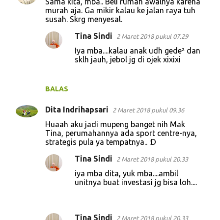
Sama kita, mba.. Beli rumah awalnya karena
murah aja. Ga mikir kalau ke jalan raya tuh
susah. Skrg menyesal.
Tina Sindi
2 Maret 2018 pukul 07.29
Iya mba....kalau anak udh gede² dan
sklh jauh, jebol jg di ojek xixixi
BALAS
Dita Indrihapsari
2 Maret 2018 pukul 09.36
Huaah aku jadi mupeng banget nih Mak
Tina, perumahannya ada sport centre-nya,
strategis pula ya tempatnya.. :D
Tina Sindi
2 Maret 2018 pukul 20.33
iya mba dita, yuk mba....ambil
unitnya buat investasi jg bisa loh....
Tina Sindi
2 Maret 2018 pukul 20.33