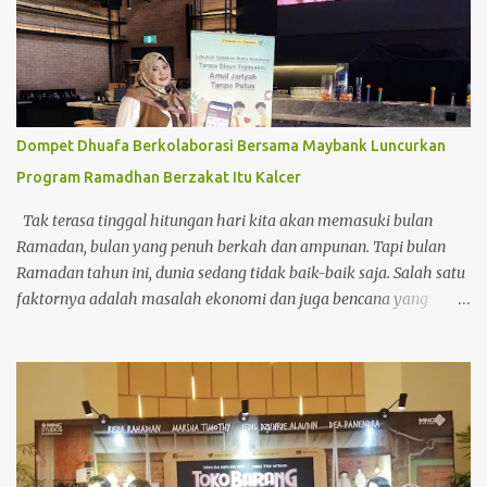
Dompet Dhuafa Berkolaborasi Bersama Maybank Luncurkan
Program Ramadhan Berzakat Itu Kalcer
Tak terasa tinggal hitungan hari kita akan memasuki bulan
Ramadan, bulan yang penuh berkah dan ampunan. Tapi bulan
Ramadan tahun ini, dunia sedang tidak baik-baik saja. Salah satu
faktornya adalah masalah ekonomi dan juga bencana yang
terjadi di akhir tahun 2025. Terutama Bencana Alam di Negeri
Tercinta. Bencana banjir dan juga tanah longsor di Aceh,
Sumatera Utara dan Sumatera Barat. Hati langsung trenyuh
ketika melihat saudara kita terkena bencana. Bagaimana tidak
mereka harus kehilangan harta bendanya, bahkan Ramadan
yang sebentar lagi tiba pun ada beberapa yang masih di
penampungan pengungsian. Maka dari itu kita wajib banget