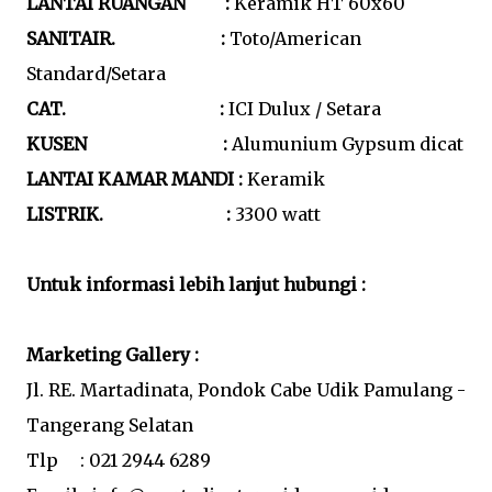
LANTAI RUANGAN
:
Keramik HT 60x60
SANITAIR. :
Toto/American
Standard/Setara
CAT. :
ICI Dulux / Setara
KUSEN :
Alumunium Gypsum dicat
LANTAI KAMAR MANDI :
Keramik
LISTRIK. :
3300 watt
Untuk informasi lebih lanjut hubungi :
Marketing Gallery :
Jl. RE. Martadinata, Pondok Cabe Udik Pamulang -
Tangerang Selatan
Tlp : 021 2944 6289