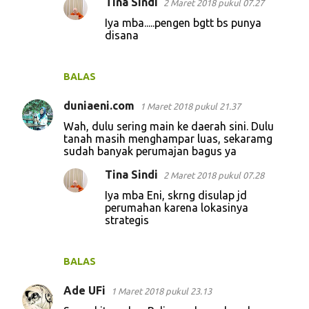
Tina Sindi
2 Maret 2018 pukul 07.27
Iya mba.....pengen bgtt bs punya
disana
BALAS
duniaeni.com
1 Maret 2018 pukul 21.37
Wah, dulu sering main ke daerah sini. Dulu
tanah masih menghampar luas, sekaramg
sudah banyak perumajan bagus ya
Tina Sindi
2 Maret 2018 pukul 07.28
Iya mba Eni, skrng disulap jd
perumahan karena lokasinya
strategis
BALAS
Ade UFi
1 Maret 2018 pukul 23.13