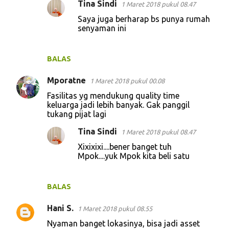
Tina Sindi
1 Maret 2018 pukul 08.47
Saya juga berharap bs punya rumah
senyaman ini
BALAS
Mporatne
1 Maret 2018 pukul 00.08
Fasilitas yg mendukung quality time
keluarga jadi lebih banyak. Gak panggil
tukang pijat lagi
Tina Sindi
1 Maret 2018 pukul 08.47
Xixixixi....bener banget tuh
Mpok....yuk Mpok kita beli satu
BALAS
Hani S.
1 Maret 2018 pukul 08.55
Nyaman banget lokasinya, bisa jadi asset