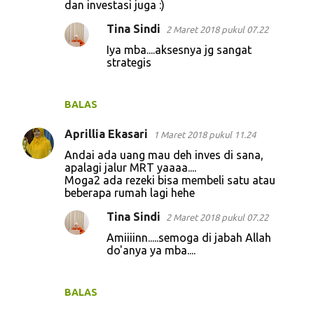
dan investasi juga :)
Tina Sindi
2 Maret 2018 pukul 07.22
Iya mba....aksesnya jg sangat
strategis
BALAS
Aprillia Ekasari
1 Maret 2018 pukul 11.24
Andai ada uang mau deh inves di sana,
apalagi jalur MRT yaaaa....
Moga2 ada rezeki bisa membeli satu atau
beberapa rumah lagi hehe
Tina Sindi
2 Maret 2018 pukul 07.22
Amiiiinn.....semoga di jabah Allah
do'anya ya mba....
BALAS