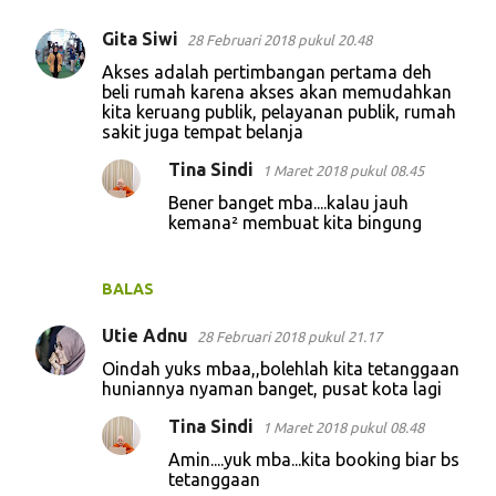
Gita Siwi
28 Februari 2018 pukul 20.48
Akses adalah pertimbangan pertama deh
beli rumah karena akses akan memudahkan
kita keruang publik, pelayanan publik, rumah
sakit juga tempat belanja
Tina Sindi
1 Maret 2018 pukul 08.45
Bener banget mba....kalau jauh
kemana² membuat kita bingung
BALAS
Utie Adnu
28 Februari 2018 pukul 21.17
Oindah yuks mbaa,,bolehlah kita tetanggaan
huniannya nyaman banget, pusat kota lagi
Tina Sindi
1 Maret 2018 pukul 08.48
Amin....yuk mba...kita booking biar bs
tetanggaan