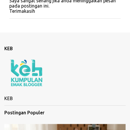
Saya sangat senang jika anda meninggalkan pesan
o
pada postingan ini.
s
Terimakasih
t
i
n
g
K
o
m
KEB
e
n
t
a
r
KEB
Postingan Populer