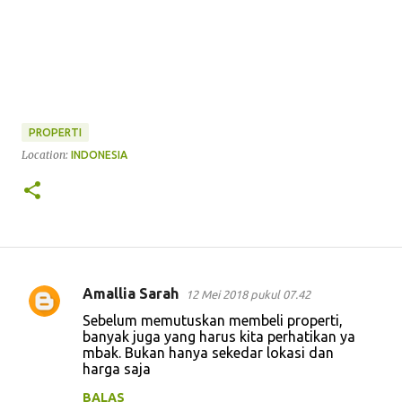
PROPERTI
Location:
INDONESIA
Amallia Sarah
12 Mei 2018 pukul 07.42
K
Sebelum memutuskan membeli properti,
o
banyak juga yang harus kita perhatikan ya
mbak. Bukan hanya sekedar lokasi dan
m
harga saja
e
BALAS