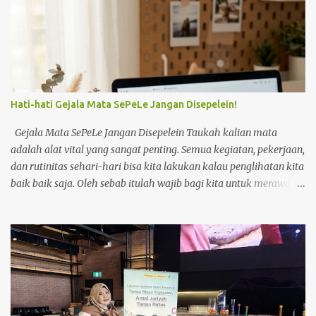
Hati-hati Gejala Mata SePeLe Jangan Disepelein!
Gejala Mata SePeLe Jangan Disepelein Taukah kalian mata
adalah alat vital yang sangat penting. Semua kegiatan, pekerjaan,
dan rutinitas sehari-hari bisa kita lakukan kalau penglihatan kita
baik baik saja. Oleh sebab itulah wajib bagi kita untuk merawat
dan menjaga kesehatan mata kita. Tapi sayangnya kebanyakan
orang baru akan aware ketika mata sudah mengalami masalah.
Salah satunya adalah saya. Beberapa bulan ini kondisi mata
saya kurang baik. Mata mengalami kering yang berujung perih
dan sepet. Terlebih ketika sedang berada di luar rumah. Tapi lagi
dan lagi saya masih berpikiran ah nantj juga sembuh. Nantj juga
hilang sakitnya. Padahal itu adalah alarm untuk saya