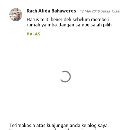
n
t
Rach Alida Bahaweres
12 Mei 2018 pukul 13.00
a
Harus teliti bener deh sebelum membeli
rumah ya mba. Jangan sampe salah pilih
r
BALAS
Terimakasih atas kunjungan anda ke blog saya.
P