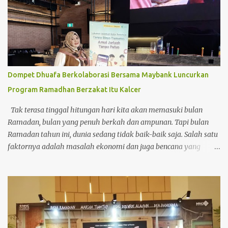
saya kurang baik. Mata mengalami kering yang berujung perih
dan sepet. Terlebih ketika sedang berada di luar rumah. Tapi lagi
dan lagi saya masih berpikiran ah nanti juga sembuh. Nanti juga
hilang sakitnya. Padahal itu adalah alarm untuk saya
memperhatikan lebih extra lagi kesehatan mata saya.
Penyebab Mata Kering Kebanyakan mata kering dapat terjadi
Dompet Dhuafa Berkolaborasi Bersama Maybank Luncurkan
pada berbagai usia. Akan tetapi umumnya terjadi pada usia
Program Ramadhan Berzakat Itu Kalcer
diatas 40 tahun. Jika dibiarkan berlarut dan tidak mendapatkan
penanganan yang tepat, sindrom mata kering ini berisiko m...
Tak terasa tinggal hitungan hari kita akan memasuki bulan
Ramadan, bulan yang penuh berkah dan ampunan. Tapi bulan
Ramadan tahun ini, dunia sedang tidak baik-baik saja. Salah satu
faktornya adalah masalah ekonomi dan juga bencana yang
terjadi di akhir tahun 2025. Terutama Bencana Alam di Negeri
Tercinta. Bencana banjir dan juga tanah longsor di Aceh,
Sumatera Utara dan Sumatera Barat. Hati langsung trenyuh
ketika melihat saudara kita terkena bencana. Bagaimana tidak
mereka harus kehilangan harta bendanya, bahkan Ramadan
yang sebentar lagi tiba pun ada beberapa yang masih di