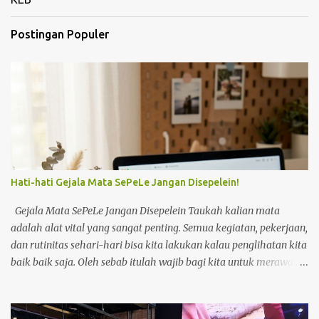
Postingan Populer
Hati-hati Gejala Mata SePeLe Jangan Disepelein!
Gejala Mata SePeLe Jangan Disepelein Taukah kalian mata
adalah alat vital yang sangat penting. Semua kegiatan, pekerjaan,
dan rutinitas sehari-hari bisa kita lakukan kalau penglihatan kita
baik baik saja. Oleh sebab itulah wajib bagi kita untuk merawat
dan menjaga kesehatan mata kita. Tapi sayangnya kebanyakan
orang baru akan aware ketika mata sudah mengalami masalah.
Salah satunya adalah saya. Beberapa bulan ini kondisi mata