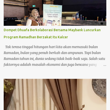
Dompet Dhuafa Berkolaborasi Bersama Maybank Luncurkan
Program Ramadhan Berzakat Itu Kalcer
Tak terasa tinggal hitungan hari kita akan memasuki bulan
Ramadan, bulan yang penuh berkah dan ampunan. Tapi bulan
Ramadan tahun ini, dunia sedang tidak baik-baik saja. Salah satu
faktornya adalah masalah ekonomi dan juga bencana yang
terjadi di akhir tahun 2025. Terutama Bencana Alam di Negeri
Tercinta. Bencana banjir dan juga tanah longsor di Aceh,
Sumatera Utara dan Sumatera Barat. Hati langsung trenyuh
ketika melihat saudara kita terkena bencana. Bagaimana tidak
mereka harus kehilangan harta bendanya, bahkan Ramadan
yang sebentar lagi tiba pun ada beberapa yang masih di
penampungan pengungsian. Maka dari itu kita wajib banget