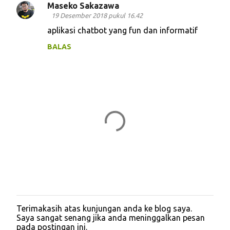
Maseko Sakazawa
K
19 Desember 2018 pukul 16.42
o
aplikasi chatbot yang fun dan informatif
m
BALAS
e
n
t
a
r
Terimakasih atas kunjungan anda ke blog saya.
P
Saya sangat senang jika anda meninggalkan pesan
o
pada postingan ini.
s