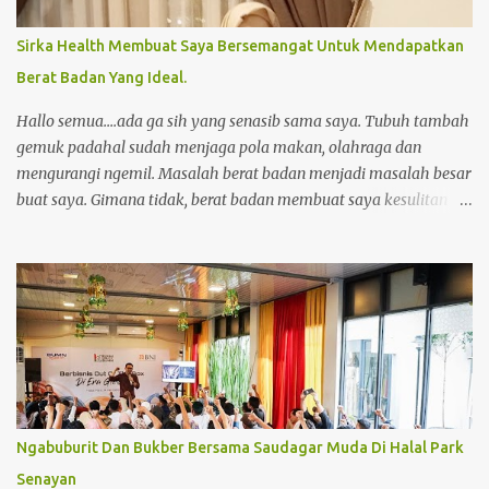
membantu mereka untuk mengurangi beban mereka. Karena
bersedekah juga banyak manfaatnya. Ketika melihat orang yang
Sirka Health Membuat Saya Bersemangat Untuk Mendapatkan
membutuhkan, umat Islam diwajibkan untuk bersedekah dan
Berat Badan Yang Ideal.
meringankan beban mereka. Hal ini didasarkan tenggang rasa ke
sesama umat dan juga kemanusiaan. Sedekah juga menjadi salah
Hallo semua....ada ga sih yang senasib sama saya. Tubuh tambah
satu ibadah yang memiliki pahala besar. Di tengah ...
gemuk padahal sudah menjaga pola makan, olahraga dan
mengurangi ngemil. Masalah berat badan menjadi masalah besar
buat saya. Gimana tidak, berat badan membuat saya kesulitan
melakukan aktivitas sehari-hari. Keadaan tubuh yang
overweight membuat saya jadi tidak bebas bergerak. Saya selalu
merasakan badan terasa sakit semua, sehingga gerakan terbatas.
Tak jarang saya hanya bisa berdiam diri di tempat tidur. Untuk
beraktivitas akan kesulitan, cepat lelah dan berkeringat. Lantas
kenapa tidak mencoba menurunkan berat badan? Pertanyaan
seperti itu sering saya dengar dari saudara, tetangga, teman
bahkan pasangan saya sendiri. Bukan tidak mau mencoba, tetapi
sudah saya coba tapi berat badan tak kunjung menurun. Berbagai
Ngabuburit Dan Bukber Bersama Saudagar Muda Di Halal Park
cara sudah saya terapkan sampai mencoba dengan konsumsi
Senayan
obat-obatan dan jamu. Karena saya tau masalah berat badan