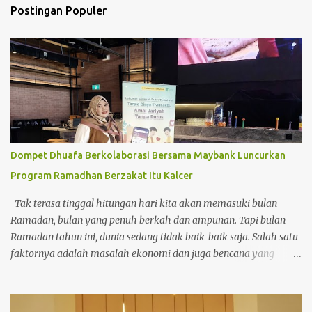
Postingan Populer
Dompet Dhuafa Berkolaborasi Bersama Maybank Luncurkan
Program Ramadhan Berzakat Itu Kalcer
Tak terasa tinggal hitungan hari kita akan memasuki bulan
Ramadan, bulan yang penuh berkah dan ampunan. Tapi bulan
Ramadan tahun ini, dunia sedang tidak baik-baik saja. Salah satu
faktornya adalah masalah ekonomi dan juga bencana yang
terjadi di akhir tahun 2025. Terutama Bencana Alam di Negeri
Tercinta. Bencana banjir dan juga tanah longsor di Aceh,
Sumatera Utara dan Sumatera Barat. Hati langsung trenyuh