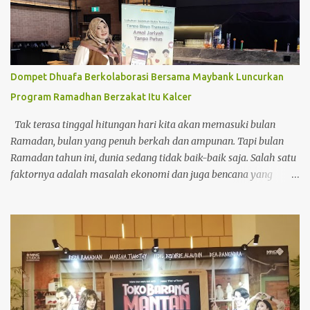
Dompet Dhuafa Berkolaborasi Bersama Maybank Luncurkan
Program Ramadhan Berzakat Itu Kalcer
Tak terasa tinggal hitungan hari kita akan memasuki bulan
Ramadan, bulan yang penuh berkah dan ampunan. Tapi bulan
Ramadan tahun ini, dunia sedang tidak baik-baik saja. Salah satu
faktornya adalah masalah ekonomi dan juga bencana yang
terjadi di akhir tahun 2025. Terutama Bencana Alam di Negeri
Tercinta. Bencana banjir dan juga tanah longsor di Aceh,
Sumatera Utara dan Sumatera Barat. Hati langsung trenyuh
ketika melihat saudara kita terkena bencana. Bagaimana tidak
mereka harus kehilangan harta bendanya, bahkan Ramadan
yang sebentar lagi tiba pun ada beberapa yang masih di
penampungan pengungsian. Maka dari itu kita wajib banget
membantu mereka untuk mengurangi beban mereka. Karena