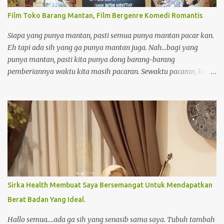
bersedekah juga banyak manfaatnya. Ketika melihat orang yang
Film Toko Barang Mantan, Film Bergenre Komedi Romantis
membutuhkan, umat Islam diwajibkan untuk bersedekah dan
meringankan beban mereka. Hal ini didasarkan tenggang rasa ke
Siapa yang punya mantan, pasti semua punya mantan pacar kan.
sesama umat dan juga kemanusiaan. Sedekah juga menjadi salah
Eh tapi ada sih yang ga punya mantan juga. Nah...bagi yang
satu ibadah yang memiliki pahala besar. Di tengah ...
punya mantan, pasti kita punya dong barang-barang
pemberiannya waktu kita masih pacaran. Sewaktu pacaran, kalau
dikasih barang hadiah sama pacar pasti seneng banget.
Dipandangi terus, disayang-sayang biar hadiah dari pacar awet.
Tetapi bagaimana kalau sudah putus, pasti kesel dan muak liat
barang dari mantan. Manusiawi sih menurut saya, karena sifat
manusia ya seperti itu hahahaha. Trus barang pemberian
mantan tuh kalian kemanain ? Masih disimpan kah? Di buang
kah? Dibakar kah? Atau dikasihkan ke orang? Masing-masing
mempunyai alasan sendiri untuk menghilangkan barang
pemberian dari mantan. Nah....sekarang ada nih toko yang
Sirka Health Membuat Saya Bersemangat Untuk Mendapatkan
khusus menjual barang mantan. Daripada dibuang atau
Berat Badan Yang Ideal.
dikasihkan ke orang kan mending dijual bisa dapat uang, ya kan.
Eh serius ada, pasti banyak yang mau deh jual barang dari
Hallo semua....ada ga sih yang senasib sama saya. Tubuh tambah