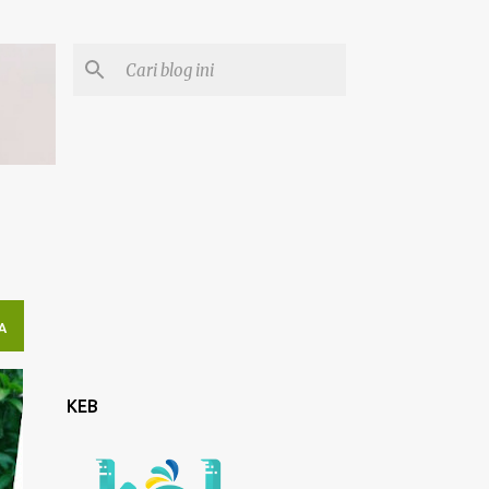
A
KEB