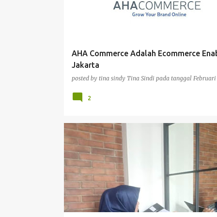
t
i
n
g
AHA Commerce Adalah Ecommerce Enab
a
Jakarta
n
posted by tina sindy
Tina Sindi
pada tanggal
Februari
2
KESEHATAN