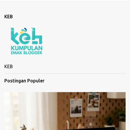
n
t
KEB
a
r
KEB
Postingan Populer