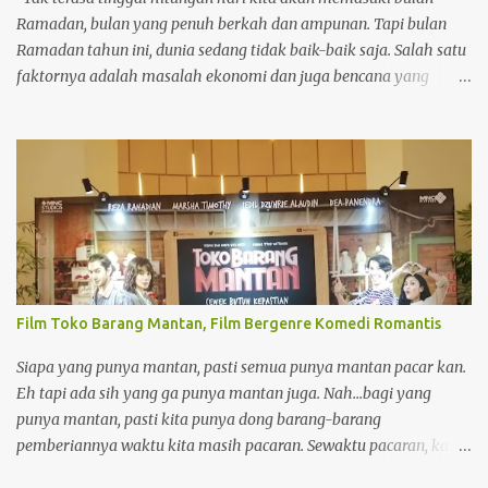
Ramadan, bulan yang penuh berkah dan ampunan. Tapi bulan
Ramadan tahun ini, dunia sedang tidak baik-baik saja. Salah satu
faktornya adalah masalah ekonomi dan juga bencana yang
terjadi di akhir tahun 2025. Terutama Bencana Alam di Negeri
Tercinta. Bencana banjir dan juga tanah longsor di Aceh,
Sumatera Utara dan Sumatera Barat. Hati langsung trenyuh
ketika melihat saudara kita terkena bencana. Bagaimana tidak
mereka harus kehilangan harta bendanya, bahkan Ramadan
yang sebentar lagi tiba pun ada beberapa yang masih di
penampungan pengungsian. Maka dari itu kita wajib banget
membantu mereka untuk mengurangi beban mereka. Karena
bersedekah juga banyak manfaatnya. Ketika melihat orang yang
Film Toko Barang Mantan, Film Bergenre Komedi Romantis
membutuhkan, umat Islam diwajibkan untuk bersedekah dan
meringankan beban mereka. Hal ini didasarkan tenggang rasa ke
Siapa yang punya mantan, pasti semua punya mantan pacar kan.
sesama umat dan juga kemanusiaan. Sedekah juga menjadi salah
Eh tapi ada sih yang ga punya mantan juga. Nah...bagi yang
satu ibadah yang memiliki pahala besar. Di tengah ...
punya mantan, pasti kita punya dong barang-barang
pemberiannya waktu kita masih pacaran. Sewaktu pacaran, kalau
dikasih barang hadiah sama pacar pasti seneng banget.