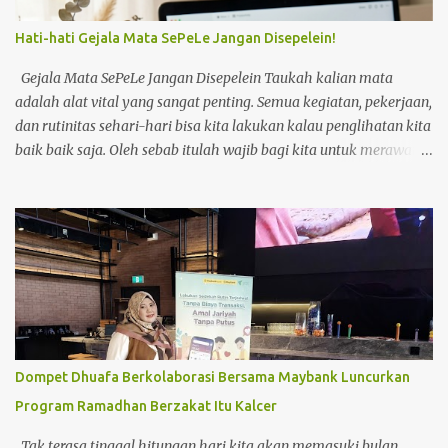
Hati-hati Gejala Mata SePeLe Jangan Disepelein!
Gejala Mata SePeLe Jangan Disepelein Taukah kalian mata
adalah alat vital yang sangat penting. Semua kegiatan, pekerjaan,
dan rutinitas sehari-hari bisa kita lakukan kalau penglihatan kita
baik baik saja. Oleh sebab itulah wajib bagi kita untuk merawat
dan menjaga kesehatan mata kita. Tapi sayangnya kebanyakan
orang baru akan aware ketika mata sudah mengalami masalah.
Salah satunya adalah saya. Beberapa bulan ini kondisi mata
saya kurang baik. Mata mengalami kering yang berujung perih
dan sepet. Terlebih ketika sedang berada di luar rumah. Tapi lagi
dan lagi saya masih berpikiran ah nanti juga sembuh. Nanti juga
hilang sakitnya. Padahal itu adalah alarm untuk saya
memperhatikan lebih extra lagi kesehatan mata saya.
Penyebab Mata Kering Kebanyakan mata kering dapat terjadi
Dompet Dhuafa Berkolaborasi Bersama Maybank Luncurkan
pada berbagai usia. Akan tetapi umumnya terjadi pada usia
Program Ramadhan Berzakat Itu Kalcer
diatas 40 tahun. Jika dibiarkan berlarut dan tidak mendapatkan
penanganan yang tepat, sindrom mata kering ini berisiko m...
Tak terasa tinggal hitungan hari kita akan memasuki bulan