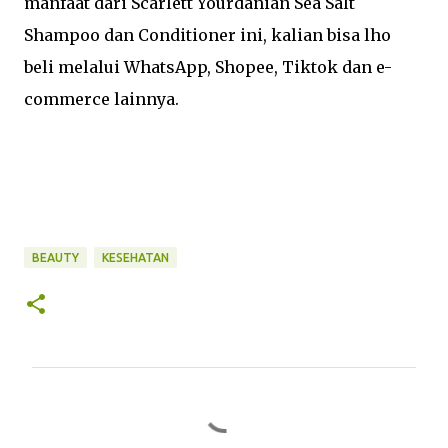
manfaat dari Scarlett Yourdanian Sea Salt
Shampoo dan Conditioner ini, kalian bisa lho
beli melalui WhatsApp, Shopee, Tiktok dan e-
commerce lainnya.
BEAUTY
KESEHATAN
K
o