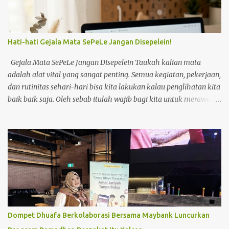
Hati-hati Gejala Mata SePeLe Jangan Disepelein!
Gejala Mata SePeLe Jangan Disepelein Taukah kalian mata
adalah alat vital yang sangat penting. Semua kegiatan, pekerjaan,
dan rutinitas sehari-hari bisa kita lakukan kalau penglihatan kita
baik baik saja. Oleh sebab itulah wajib bagi kita untuk merawat
dan menjaga kesehatan mata kita. Tapi sayangnya kebanyakan
orang baru akan aware ketika mata sudah mengalami masalah.
Salah satunya adalah saya. Beberapa bulan ini kondisi mata
saya kurang baik. Mata mengalami kering yang berujung perih
dan sepet. Terlebih ketika sedang berada di luar rumah. Tapi lagi
dan lagi saya masih berpikiran ah nanti juga sembuh. Nanti juga
hilang sakitnya. Padahal itu adalah alarm untuk saya
memperhatikan lebih extra lagi kesehatan mata saya.
Penyebab Mata Kering Kebanyakan mata kering dapat terjadi
Dompet Dhuafa Berkolaborasi Bersama Maybank Luncurkan
pada berbagai usia. Akan tetapi umumnya terjadi pada usia