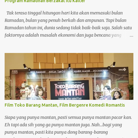
Program Ramadhan Berzakat Itu Kalcer
diatas 40 tahun. Jika dibiarkan berlarut dan tidak mendapatkan
penanganan yang tepat, sindrom mata kering ini berisiko m...
Tak terasa tinggal hitungan hari kita akan memasuki bulan
Ramadan, bulan yang penuh berkah dan ampunan. Tapi bulan
Ramadan tahun ini, dunia sedang tidak baik-baik saja. Salah satu
faktornya adalah masalah ekonomi dan juga bencana yang
terjadi di akhir tahun 2025. Terutama Bencana Alam di Negeri
Tercinta. Bencana banjir dan juga tanah longsor di Aceh,
Sumatera Utara dan Sumatera Barat. Hati langsung trenyuh
ketika melihat saudara kita terkena bencana. Bagaimana tidak
mereka harus kehilangan harta bendanya, bahkan Ramadan
yang sebentar lagi tiba pun ada beberapa yang masih di
penampungan pengungsian. Maka dari itu kita wajib banget
membantu mereka untuk mengurangi beban mereka. Karena
bersedekah juga banyak manfaatnya. Ketika melihat orang yang
Film Toko Barang Mantan, Film Bergenre Komedi Romantis
membutuhkan, umat Islam diwajibkan untuk bersedekah dan
meringankan beban mereka. Hal ini didasarkan tenggang rasa ke
Siapa yang punya mantan, pasti semua punya mantan pacar kan.
sesama umat dan juga kemanusiaan. Sedekah juga menjadi salah
Eh tapi ada sih yang ga punya mantan juga. Nah...bagi yang
satu ibadah yang memiliki pahala besar. Di tengah ...
punya mantan, pasti kita punya dong barang-barang